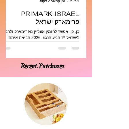
1 ביוני
זמן קריאה 2 דקות
PRIMARK ISRAEL
פרימארק ישראל
כן, כן. אפשר להזמין אונליין מפרימארק ולהביא
לישראל 🎊 הגיע הרגע, 2026 הביאה איתה
בשורה חדשה לישראלים, כבר לא צריך לטוס ,
לעמוד בתורים ולפשפש בחנויות . בזכות
השירות החדש של שיפטנבול 🥹 לא אלאה
אתכם ביותר מידי פרטים , קבלו אותו במחיאות
Recent Purchases
כפיים 👏 מדריך ההזמנה מ-Primark UK –
Click & Collect חשוב לשים לב לכל השלבים ;
האיסוף מ־STAINES | עם שילוח לישראל דרך
שיפטנבול השירות רק ללקוחות שיפטנבול עם
יוזר במערכת לא רשומים? תירשמו כאן היכנסו
לאתר:www.primark.com בחרו מדינה ואזור:
למעלה באת