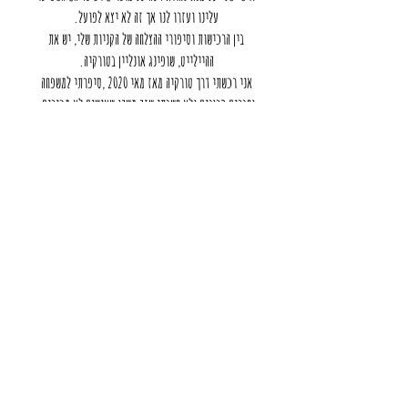
עלינו ועזרו לנו אך זה לא יצא לפועל.
בין הרכישות וסיפורי ההצלחה של הקניות שלי, יש את
ההיילייט, שופינג אונליין בטורקיה.
אני רכשתי דרך טורקיה מאז מאי 2020 ,סיפרתי למשפחה
וחברים קרובים ולא חשבתי שזה משהו שאנשים לא מכירים.
ב1 לדצמבר 2020, בעקבות שרשור תגובות זועם על רשת
אופנה מוכרת,הגבתי שאני רוכשת מטורקיה מאותה הרשת...
ומאז? הכל היסטוריה.
כיום- אני מלמדת אתכם איך להזמין מכל אתר בצורה חכמה
וחסכונית .
2026 , תהיי טובה אלינו- שופינג אונליין בחו"ל , נגיע לאן
שצריך!
מוכנים להצטרף למסע שופינג וחיסכון?
מקווה שתהנו מהדרך.