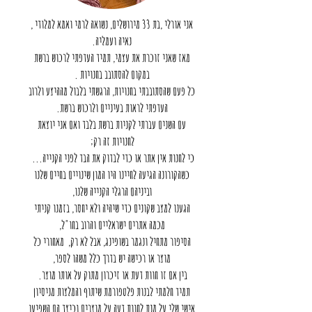
אני אורלי ,בת 33 מירושלים, נשואה לרמי ואמא למלודי ,
נאיה ועמליה.
מאז שאני זוכרת את עצמי, תמיד העדפתי לרכוש ברשת
במקום להסתובב בחנויות .
כל פעם שהסתובבתי בחנויות, הרגשתי בלבול מההיצע ולרוב
העדפתי לראות בעיניים ולרכוש ברשת.
עם השנים עברתי לקניות ברשת בלבד ואם אני יוצאת
לחנויות זה רק;
כי לחנות אין אתר או כדי לבדוק את הבד לפני הקנייה...
כשהקורונה הגיעה לחיינו היו המון שינויים בחיים שלנו
וביניהם הרגלי הקנייה שלנו,
הגענו למצב שקונים כדי שיהיה ולא יחסר, בזמנו קניתי
מכמה אתרים ישראליים והרוב בחו"ל,
הסיפור מתחיל ונגמר בשופינג, אבל לא רק, מאחורי כל
מוצר או רכישה יש בדרך כלל משהו לספר,
בין אם זו חוות דעת או זיכרון מתוק על אותו מוצר.
תמיד חלמתי לבנות פלטפורמת שיתוף והמלצות מניסיון
אישי שלי על מנת לחוות דעה על מוצרים וכיצד הם השפיעו