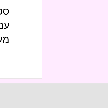
עם
מעל 