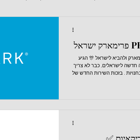
ראל
רימארק ולהביא לישראל 🎊 הגיע
 בשורה חדשה לישראלים, כבר לא צריך
חנויות . בזכות השירות החדש של
כם ביותר מידי פרטים , קבלו אותו
במחיאות כפיים 👏 מדריך ההזמנה מ-Primark UK – Click &
Collect חשוב לשים לב לכל השלבים ; האיסוף מ־STAINES | עם
ירות רק ללקוחות שיפטנבול עם
 כאן היכנסו
יקאיות ✅