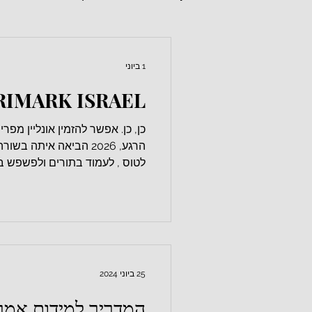
1 ביוני
PRIMARK ISRAEL פרימארק יש
כן, כן. אפשר להזמין אונליין מפ
הרגע, 2026 הביאה איתה
לטוס , לעמוד בתורים ולפשפש ב
שיפטנבול 🥹 לא אלאה את
שילוח לישראל דרך שיפטנבול הש
יוזר במערכת לא רשומים? תירשמו
לאתר:www.primark.com בחרו מדינה ואזור: למעלה באת
25 ביוני 2024
המדריך למידות אמר