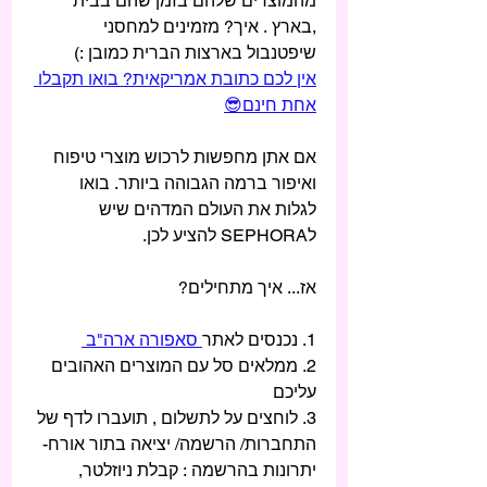
מהמוצרים שלהם בזמן שהם בבית 
,בארץ . איך? מזמינים למחסני 
שיפטנבול בארצות הברית כמובן :) 
אין לכם כתובת אמריקאית? בואו תקבלו 
אחת חינם😎
אם אתן מחפשות לרכוש מוצרי טיפוח 
ואיפור ברמה הגבוהה ביותר. בואו 
לגלות את העולם המדהים שיש 
לSEPHORA להציע לכן. 
אז... איך מתחילים? 
1. נכנסים לאתר
 סאפורה ארה"ב 
2. ממלאים סל עם המוצרים האהובים 
עליכם 
3. לוחצים על לתשלום , תועברו לדף של 
התחברות/ הרשמה/ יציאה בתור אורח- 
יתרונות בהרשמה : קבלת ניוזלטר, 